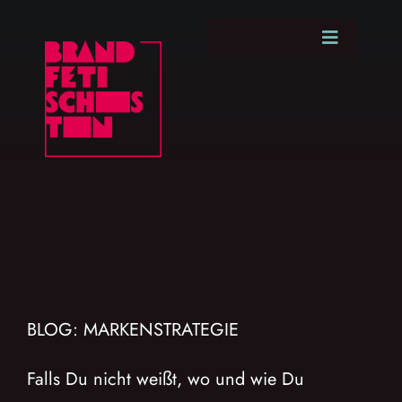
Zum
Inhalt
Toggle
Navigatio
springen
ARBEITE
0€ A
B
BLOG: MARKENSTRATEGIE
KENNENLERN-C
Falls Du nicht weißt, wo und wie Du