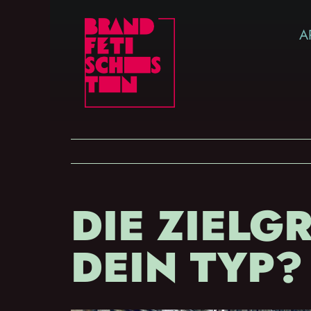
Zum
A
Inhalt
springen
DIE ZIELG
DEIN TYP?