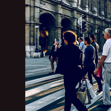
Zeige
grösseres
Bild