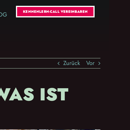
KENNENLERN-CALL VEREINBAREN
OG
Zurück
Vor
WAS IST