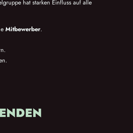
gruppe hat starken Einfluss auf alle
ne
Mitbewerber
.
rn.
en.
SENDEN